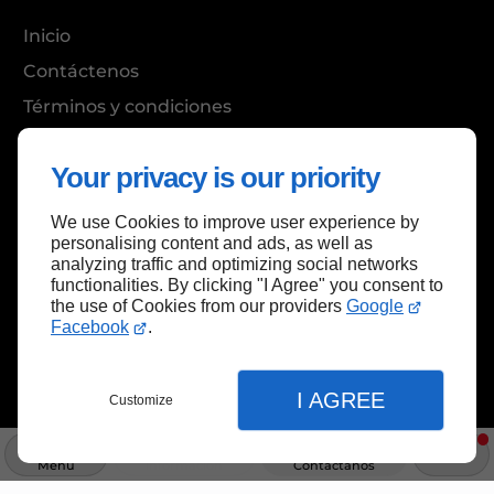
Inicio
Contáctenos
Términos y condiciones
Mapa del sitio
Your privacy is our priority
We use Cookies to improve user experience by
Volver al principio
personalising content and ads, as well as
analyzing traffic and optimizing social networks
functionalities. By clicking "I Agree" you consent to
the use of Cookies from our providers
Google
Facebook
.
I AGREE
Customize
Menú
Información
Contáctanos