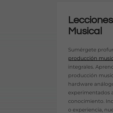
Lecciones
Musical
Sumérgete profu
producción music
integrales. Apren
producción musica
hardware análogo
experimentados a
conocimiento. In
o experiencia, nu