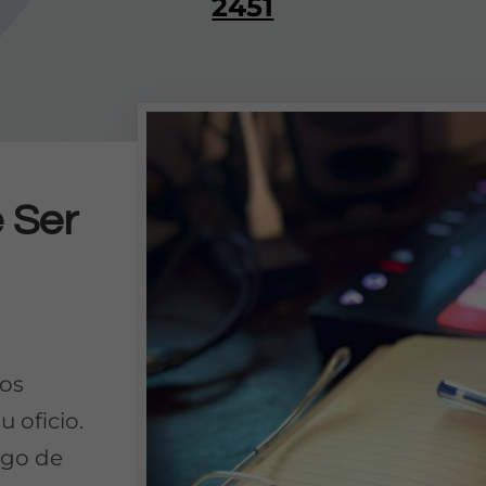
2451
 Ser
los
 oficio.
lgo de