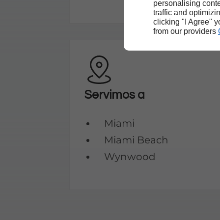
personalising conte
traffic and optimizi
clicking "I Agree" 
from our providers
Servimos a
Miami
Miami Beach
Wynwood