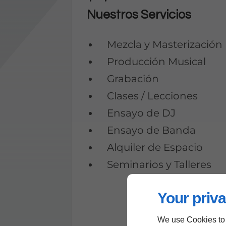
Nuestros Servicios
Mezcla y Masterización
Producción Musical
Grabación
Clases / Lecciones
Ensayo de DJ
Ensayo de Banda
Alquiler de Espacio
Seminarios y Talleres
Your priva
We use Cookies to