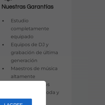
Nuestras Garantías
Estudio
completamente
equipado
Equipos de DJ y
grabación de última
generación
Maestros de música
altamente
experimentados
Ubicación cómoda y
popular